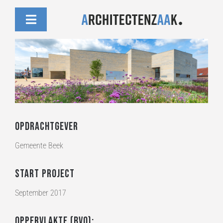
Skip
to
Toggle
content
Navigation
Projecten
Nieuws
Team
Opdrachtgever
Gemeente Beek
Contact
Start project
September 2017
Oppervlakte (BVO):